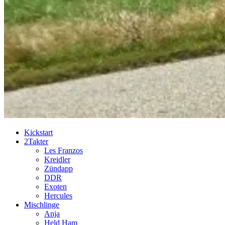
Kickstart
2Takter
Les Franzos
Kreidler
Zündapp
DDR
Exoten
Hercules
Mischlinge
Anja
Held Ham