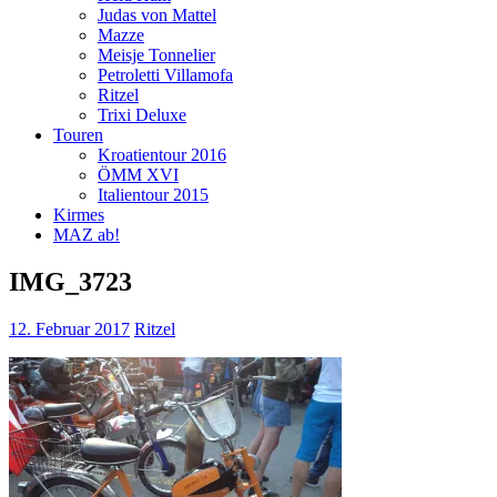
Judas von Mattel
Mazze
Meisje Tonnelier
Petroletti Villamofa
Ritzel
Trixi Deluxe
Touren
Kroatientour 2016
ÖMM XVI
Italientour 2015
Kirmes
MAZ ab!
IMG_3723
12. Februar 2017
Ritzel