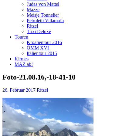
Judas von Mattel
Mazze
Meisje Tonnelier
Petroletti Villamofa
Ritzel
Trixi Deluxe
Touren
Kroatientour 2016
ÖMM XVI
Italientour 2015
Kirmes
MAZ ab!
Foto-21.08.16,-18-41-10
26. Februar 2017
Ritzel