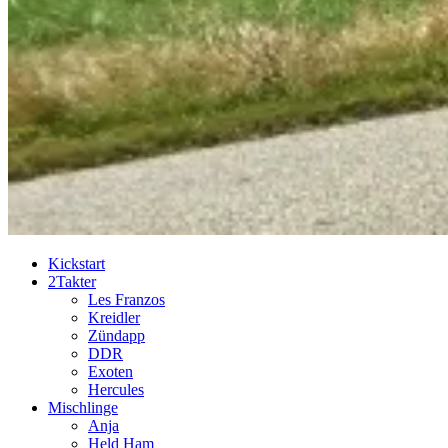
Kickstart
2Takter
Les Franzos
Kreidler
Zündapp
DDR
Exoten
Hercules
Mischlinge
Anja
Held Ham