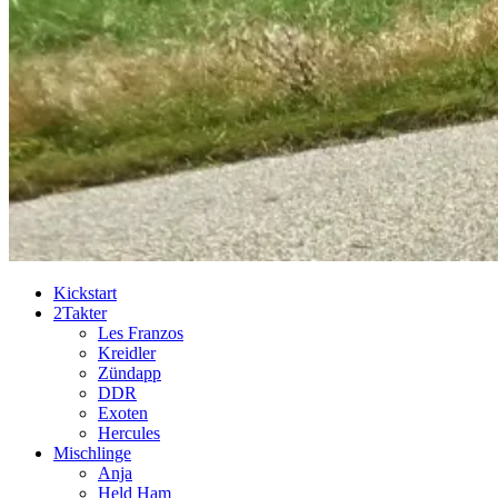
Kickstart
2Takter
Les Franzos
Kreidler
Zündapp
DDR
Exoten
Hercules
Mischlinge
Anja
Held Ham