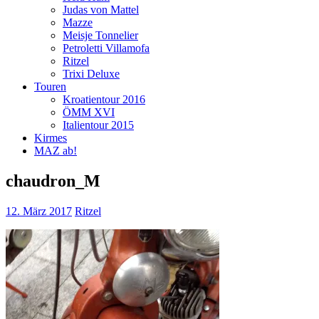
Judas von Mattel
Mazze
Meisje Tonnelier
Petroletti Villamofa
Ritzel
Trixi Deluxe
Touren
Kroatientour 2016
ÖMM XVI
Italientour 2015
Kirmes
MAZ ab!
chaudron_M
12. März 2017
Ritzel