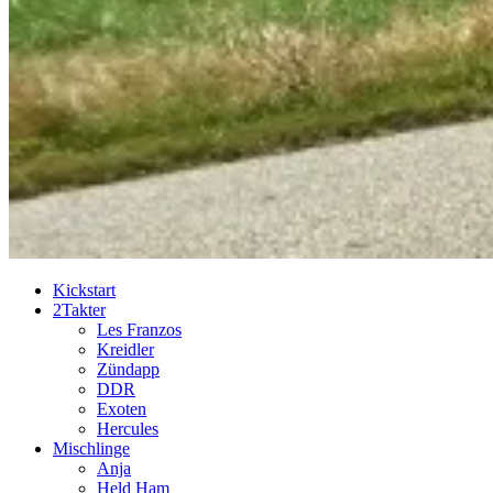
Kickstart
2Takter
Les Franzos
Kreidler
Zündapp
DDR
Exoten
Hercules
Mischlinge
Anja
Held Ham